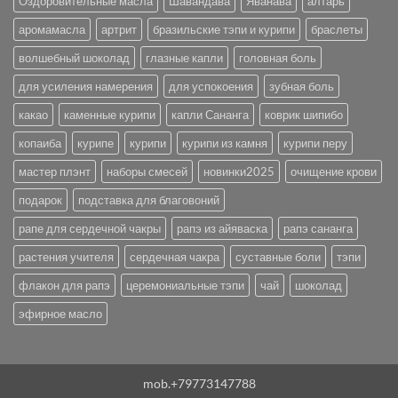
Оздоровительные масла
Шавандава
Яванава
алтарь
аромамасла
артрит
бразильские тэпи и курипи
браслеты
волшебный шоколад
глазные капли
головная боль
для усиления намерения
для успокоения
зубная боль
какао
каменные курипи
капли Сананга
коврик шипибо
копаиба
курипе
курипи
курипи из камня
курипи перу
мастер плэнт
наборы смесей
новинки2025
очищение крови
подарок
подставка для благовоний
рапе для сердечной чакры
рапэ из айяваска
рапэ сананга
растения учителя
сердечная чакра
суставные боли
тэпи
флакон для рапэ
церемониальные тэпи
чай
шоколад
эфирное масло
mob.+79773147788