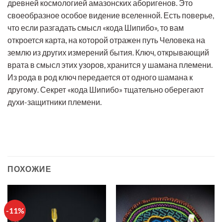
древней космологией амазонских аборигенов. Это
своеобразное особое видение вселенной. Есть поверье,
что если разгадать смысл «кода Шипибо», то вам
откроется карта, на которой отражен путь Человека на
землю из других измерений бытия. Ключ, открывающий
врата в смысл этих узоров, хранится у шамана племени.
Из рода в род ключ передается от одного шамана к
другому. Секрет «кода Шипибо» тщательно оберегают
духи-защитники племени.
ПОХОЖИЕ
-11%