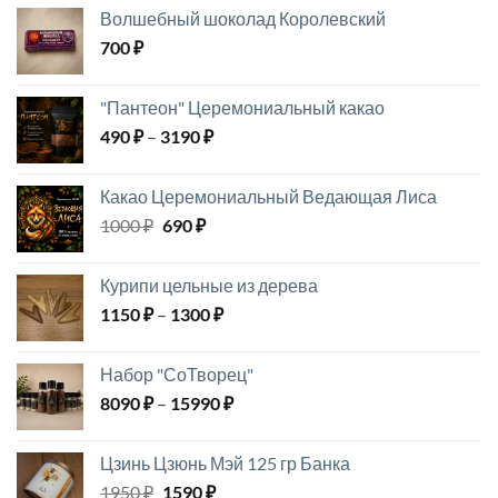
составляла
1790 ₽.
Волшебный шоколад Королевский
1990 ₽.
700
₽
"Пантеон" Церемониальный какао
Диапазон
490
₽
–
3190
₽
цен:
490 ₽
Какао Церемониальный Ведающая Лиса
–
Первоначальная
Текущая
1000
₽
690
₽
3190 ₽
цена
цена:
составляла
690 ₽.
Курипи цельные из дерева
1000 ₽.
Диапазон
1150
₽
–
1300
₽
цен:
1150 ₽
Набор "СоТворец"
–
Диапазон
8090
₽
–
15990
₽
1300 ₽
цен:
8090 ₽
Цзинь Цзюнь Мэй 125 гр Банка
–
Первоначальная
Текущая
1950
₽
1590
₽
15990 ₽