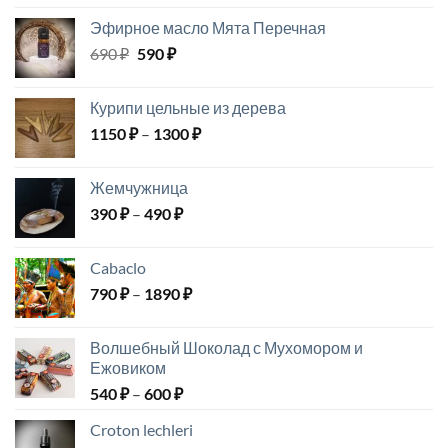
Эфирное масло Мята Перечная
Первоначальная
Текущая
690
₽
590
₽
цена
цена:
составляла
590 ₽.
Курипи цельные из дерева
690 ₽.
Диапазон
1150
₽
–
1300
₽
цен:
1150 ₽
Жемчужница
–
Диапазон
390
₽
–
490
₽
1300 ₽
цен:
390 ₽
Cabaclo
–
Диапазон
790
₽
–
1890
₽
490 ₽
цен:
790 ₽
Волшебный Шоколад с Мухомором и
–
Ежовиком
1890 ₽
Диапазон
540
₽
–
600
₽
цен:
Croton lechleri
540 ₽