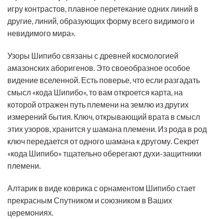
игру контрастов, плавное перетекание одних линий в
другие, линий, образующих форму всего видимого и
невидимого мира».
Узоры Шипибо связаны с древней космологией
амазонских аборигенов. Это своеобразное особое
видение вселенной. Есть поверье, что если разгадать
смысл «кода Шипибо», то вам откроется карта, на
которой отражен путь племени на землю из других
измерений бытия. Ключ, открывающий врата в смысл
этих узоров, хранится у шамана племени. Из рода в род
ключ передается от одного шамана к другому. Секрет
«кода Шипибо» тщательно оберегают духи-защитники
племени.
Алтарик в виде коврика с орнаментом Шипибо стает
прекрасным Спутником и союзником в Ваших
церемониях.