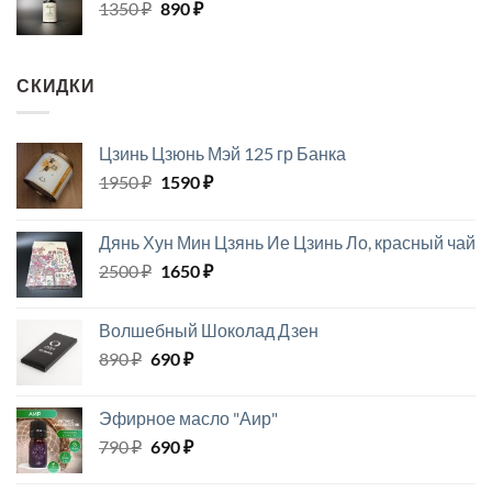
Первоначальная
Текущая
1350
₽
890
₽
–
цена
цена:
600 ₽
составляла
890 ₽.
1350 ₽.
СКИДКИ
Цзинь Цзюнь Мэй 125 гр Банка
Первоначальная
Текущая
1950
₽
1590
₽
цена
цена:
составляла
1590 ₽.
Дянь Хун Мин Цзянь Ие Цзинь Ло, красный чай
1950 ₽.
Первоначальная
Текущая
2500
₽
1650
₽
цена
цена:
составляла
1650 ₽.
Волшебный Шоколад Дзен
2500 ₽.
Первоначальная
Текущая
890
₽
690
₽
цена
цена:
составляла
690 ₽.
Эфирное масло "Аир"
890 ₽.
Первоначальная
Текущая
790
₽
690
₽
цена
цена:
составляла
690 ₽.