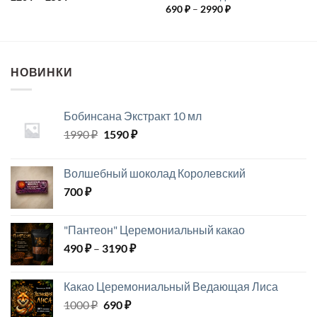
цен:
Диапазон
690
₽
–
2990
₽
220 ₽
цен:
–
690 ₽
250 ₽
–
2990 ₽
НОВИНКИ
Бобинсана Экстракт 10 мл
Первоначальная
Текущая
1990
₽
1590
₽
цена
цена:
составляла
1590 ₽.
Волшебный шоколад Королевский
1990 ₽.
700
₽
"Пантеон" Церемониальный какао
Диапазон
490
₽
–
3190
₽
цен:
490 ₽
Какао Церемониальный Ведающая Лиса
–
Первоначальная
Текущая
1000
₽
690
₽
3190 ₽