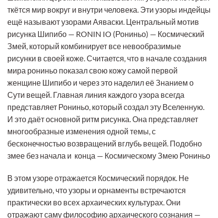
ткётся мир вокруг и внутри человека. Эти узоры индейцы
ещё называют узорами Аяваски. Центральный мотив
рисунка Шипибо — RONIN IO (Рониньо) — Космический
Змей, который комбинирует все невообразимые
рисунки в своей коже. Считается, что в начале создания
мира рониньо показал свою кожу самой первой
женщине Шипибо и через это наделил её Знанием о
Сути вещей. Главная линия каждого узора всегда
представляет Рониньо, который создал эту Вселенную.
И это даёт основной ритм рисунка. Она представляет
многообразные изменения одной темы, с
бесконечностью возвращений вглубь вещей. Подобно
змее без начала и конца — Космическому Змею Рониньо
В этом узоре отражается Космический порядок. Не
удивительно, что узоры и орнаменты встречаются
практически во всех архаических культурах. Они
отражают саму философию архаического сознания —