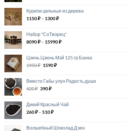
цена
цена:
составляла
690 ₽.
Курипи цельные из дерева
1000 ₽.
Диапазон
1150
₽
–
1300
₽
цен:
1150 ₽
Набор "СоТворец"
–
Диапазон
8090
₽
–
15990
₽
1300 ₽
цен:
8090 ₽
Цзинь Цзюнь Мэй 125 гр Банка
–
Первоначальная
Текущая
1950
₽
1590
₽
15990 ₽
цена
цена:
составляла
1590 ₽.
Вместо Габы улун Радость души
1950 ₽.
Первоначальная
Текущая
420
₽
390
₽
цена
цена:
составляла
390 ₽.
Дикий Красный Чай
420 ₽.
Диапазон
260
₽
–
510
₽
цен:
260 ₽
Волшебный Шоколад Дзен
–