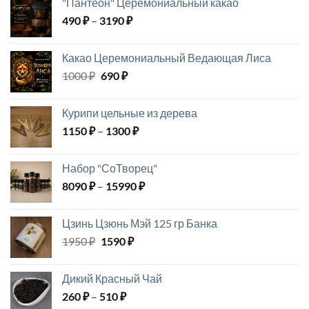
"Пантеон" Церемониальный какао
Диапазон
490
₽
–
3190
₽
цен:
490 ₽
Какао Церемониальный Ведающая Лиса
–
Первоначальная
Текущая
1000
₽
690
₽
3190 ₽
цена
цена:
составляла
690 ₽.
Курипи цельные из дерева
1000 ₽.
Диапазон
1150
₽
–
1300
₽
цен:
1150 ₽
Набор "СоТворец"
–
Диапазон
8090
₽
–
15990
₽
1300 ₽
цен:
8090 ₽
Цзинь Цзюнь Мэй 125 гр Банка
–
Первоначальная
Текущая
1950
₽
1590
₽
15990 ₽
цена
цена:
составляла
1590 ₽.
Дикий Красный Чай
1950 ₽.
Диапазон
260
₽
–
510
₽