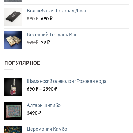
цен:
260 ₽
Волшебный Шоколад Дзен
–
Первоначальная
Текущая
890
₽
690
₽
510 ₽
цена
цена:
составляла
690 ₽.
Весенний Те Гуань Инь
890 ₽.
Первоначальная
Текущая
170
₽
99
₽
цена
цена:
составляла
99 ₽.
170 ₽.
ПОПУЛЯРНОЕ
Шаманский одеколон "Розовая вода"
Диапазон
690
₽
–
2990
₽
цен:
690 ₽
Алтарь шипибо
–
3490
₽
2990 ₽
Церемония Камбо