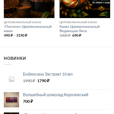
ЦЕРЕМОНИАЛЬНЫЙ КАКАО
ЦЕРЕМОНИАЛЬНЫЙ КАКАО
«Пантеон» Церемониальный
Какао Церемониальный
какао
Ведающая Лиса
Диапазон
Первоначальная
Текущая
490
₽
–
3190
₽
1000
₽
690
₽
цен:
цена
цена:
490 ₽
составляла
690 ₽.
–
1000 ₽.
3190 ₽
НОВИНКИ
Бобинсана Экстракт 10 мл
Первоначальная
Текущая
1990
₽
1790
₽
цена
цена:
составляла
1790 ₽.
Волшебный шоколад Королевский
1990 ₽.
700
₽