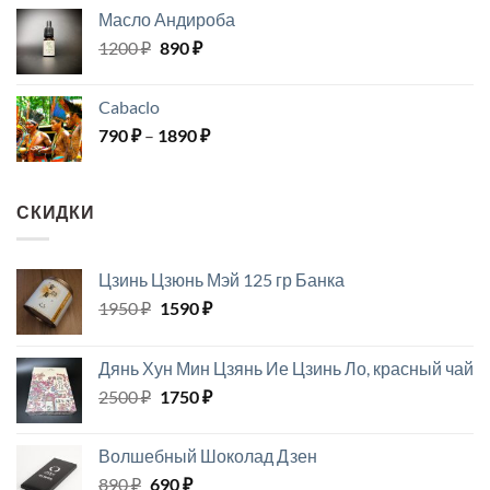
650 ₽
Масло Андироба
–
Первоначальная
Текущая
1200
₽
890
₽
1190 ₽
цена
цена:
составляла
890 ₽.
Cabaclo
1200 ₽.
Диапазон
790
₽
–
1890
₽
цен:
790 ₽
–
СКИДКИ
1890 ₽
Цзинь Цзюнь Мэй 125 гр Банка
Первоначальная
Текущая
1950
₽
1590
₽
цена
цена:
составляла
1590 ₽.
Дянь Хун Мин Цзянь Ие Цзинь Ло, красный чай
1950 ₽.
Первоначальная
Текущая
2500
₽
1750
₽
цена
цена:
составляла
1750 ₽.
Волшебный Шоколад Дзен
2500 ₽.
Первоначальная
Текущая
890
₽
690
₽