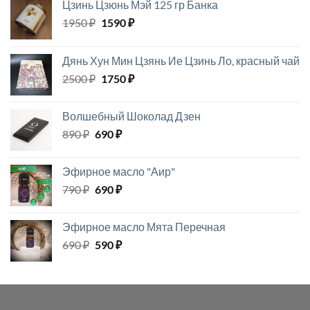
Цзинь Цзюнь Мэй 125 гр Банка
Первоначальная
Текущая
1950
₽
1590
₽
цена
цена:
составляла
1590 ₽.
Дянь Хун Мин Цзянь Ие Цзинь Ло, красный чай
1950 ₽.
Первоначальная
Текущая
2500
₽
1750
₽
цена
цена:
составляла
1750 ₽.
Волшебный Шоколад Дзен
2500 ₽.
Первоначальная
Текущая
890
₽
690
₽
цена
цена:
составляла
690 ₽.
Эфирное масло "Аир"
890 ₽.
Первоначальная
Текущая
790
₽
690
₽
цена
цена:
составляла
690 ₽.
Эфирное масло Мята Перечная
790 ₽.
Первоначальная
Текущая
690
₽
590
₽
цена
цена:
составляла
590 ₽.
690 ₽.