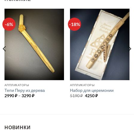
-6%
-18%
АППЛИКАТОРЫ
АППЛИКАТОРЫ
Тепи Перу из дерева
Набор для церемонии
Диапазон
Первоначальная
Текущая
2990
₽
–
3290
₽
5190
₽
4250
₽
цен:
цена
цена:
2990 ₽
составляла
4250 ₽.
–
5190 ₽.
3290 ₽
НОВИНКИ