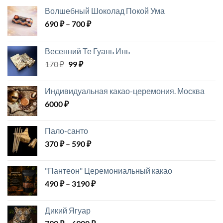
Волшебный Шоколад Покой Ума
Диапазон
690
₽
–
700
₽
цен:
690 ₽
Весенний Те Гуань Инь
–
Первоначальная
Текущая
170
₽
99
₽
700 ₽
цена
цена:
составляла
99 ₽.
Индивидуальная какао-церемония. Москва
170 ₽.
6000
₽
Пало-санто
Диапазон
370
₽
–
590
₽
цен:
370 ₽
"Пантеон" Церемониальный какао
–
Диапазон
490
₽
–
3190
₽
590 ₽
цен:
490 ₽
Дикий Ягуар
–
Диапазон