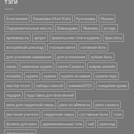
ТЭГИ
Благовония
Кашинава (Huni Kuin)
Кунтанава
Нукини
Оздоровительные масла
Шавандава
Яванава
алтарь
аромамасла
артрит
бразильские тэпи и курипи
браслеты
волшебный шоколад
глазные капли
головная боль
для усиления намерения
для успокоения
зубная боль
какао
каменные курипи
капли Сананга
коврик шипибо
копаиба
курипе
курипи
курипи из камня
курипи перу
мастер плэнт
наборы смесей
новинки2025
очищение крови
подарок
подставка для благовоний
рапе для сердечной чакры
рапэ из айяваска
рапэ сананга
растения учителя
сердечная чакра
суставные боли
тэпи
флакон для рапэ
церемониальные тэпи
чай
шоколад
эфирное масло