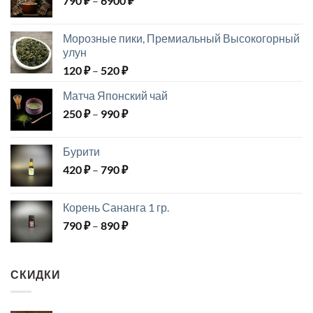
790
₽
–
6900
₽
3190 ₽
цен:
790 ₽
Морозные пики, Премиальный Высокогорный
–
улун
6900 ₽
Диапазон
120
₽
–
520
₽
цен:
Матча Японский чай
120 ₽
Диапазон
250
₽
–
990
₽
–
цен:
520 ₽
250 ₽
Бурити
–
Диапазон
420
₽
–
790
₽
990 ₽
цен:
420 ₽
Корень Сананга 1 гр.
–
Диапазон
790
₽
–
890
₽
790 ₽
цен:
790 ₽
–
СКИДКИ
890 ₽