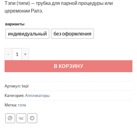
Тэпи (типи) — трубка для парной процедуры или
опроса
1990 ₽
пользователя
церемонии Рапэ.
–
3200 ₽
варианты
индивидуальный
без оформления
Количество товара Тэпи
В КОРЗИНУ
Артикул:
tepi
Категория:
Аппликаторы
Метка:
тэпи