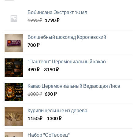
Бобинсана Экстракт 10 мл
Первоначальная
Текущая
1990
₽
1790
₽
цена
цена:
составляла
1790 ₽.
Волшебный шоколад Королевский
1990 ₽.
700
₽
"Пантеон" Церемониальный какао
Диапазон
490
₽
–
3190
₽
цен:
490 ₽
Какао Церемониальный Ведающая Лиса
–
Первоначальная
Текущая
1000
₽
690
₽
3190 ₽
цена
цена:
составляла
690 ₽.
Курипи цельные из дерева
1000 ₽.
Диапазон
1150
₽
–
1300
₽
цен:
1150 ₽
Набор "СоТворец"