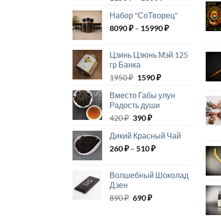
цен:
Набор "СоТворец"
1150 ₽
Диапазон
8090
₽
–
15990
–
₽
цен:
1300 ₽
8090 ₽
Цзинь Цзюнь Мэй 125
–
гр Банка
15990 ₽
Первоначальная
Текущая
1950
₽
1590
₽
цена
цена:
Вместо Габы улун
составляла
1590 ₽.
Радость души
1950 ₽.
Первоначальная
Текущая
420
₽
390
₽
цена
цена:
Дикий Красный Чай
составляла
390 ₽.
Диапазон
260
₽
–
420 ₽.
510
₽
цен:
260 ₽
Волшебный Шоколад
–
Дзен
510 ₽
Первоначальная
Текущая
890
₽
690
₽
цена
цена:
составляла
690 ₽.