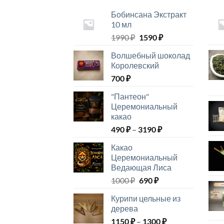
Бобинсана Экстракт
10 мл
Первоначальная
Текущая
1990
₽
1590
₽
цена
цена:
Волшебный шоколад
составляла
1590 ₽.
Королевский
1990 ₽.
700
₽
"Пантеон"
Церемониальный
какао
Диапазон
490
₽
–
3190
₽
цен:
Какао
490 ₽
Церемониальный
–
Ведающая Лиса
3190 ₽
Первоначальная
Текущая
1000
₽
690
₽
цена
цена:
Курипи цельные из
составляла
690 ₽.
дерева
1000 ₽.
Диапазон
1150
₽
–
1300
₽