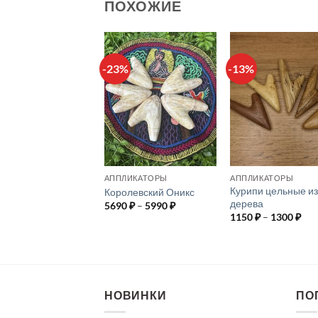
ПОХОЖИЕ
-23%
-13%
ЛИКАТОРЫ
АППЛИКАТОРЫ
АППЛИКАТОРЫ
Курипи цельные и
ипе
Королевский Оникс
дерева
Диапазон
0
₽
5690
₽
–
5990
₽
цен:
Диа
1150
₽
–
1300
₽
5690 ₽
цен
–
115
5990 ₽
–
130
НОВИНКИ
ПО