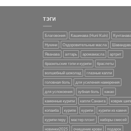
890 ₽.
ТЭГИ
Благовония
Кашинава (Huni Kuin)
Кунтанав
Нукини
Оздоровительные масла
Шавандав
Яванава
алтарь
аромамасла
артрит
бразильские тэпи и курипи
браслеты
волшебный шоколад
глазные капли
головная боль
для усиления намерения
для успокоения
зубная боль
какао
каменные курипи
капли Сананга
коврик шип
копаиба
курипе
курипи
курипи из камня
курипи перу
мастер плэнт
наборы смесей
новинки2025
очищение крови
подарок