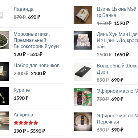
Лаванда
Цзинь Цзюнь Мэй 
гр Банка
Первоначальная
Текущая
870
₽
690
₽
Первонач
Тек
цена
цена:
1950
₽
1590
₽
цена
цен
составляла
690 ₽.
Морозные пики,
Дянь Хун Мин Цзя
составлял
1590
870 ₽.
Премиальный
Ие Цзинь Ло, кра
1950 ₽.
Высокогорный улун
чай
Диапазон
120
₽
–
520
₽
Первонач
Тек
2500
₽
1650
₽
цен:
цена
цен
Набор для новичков
Волшебный Шоко
120 ₽
составлял
1650
Дзен
Первоначальная
Текущая
2300
₽
2100
–
₽
2500 ₽.
цена
цена:
Первонача
Текущ
520 ₽
890
₽
690
₽
составляла
2100 ₽.
цена
цена:
Курипе
Эфирное масло "
2300 ₽.
составляла
690 ₽.
1590
₽
Первонача
Текущ
790
₽
890 ₽.
690
₽
цена
цена:
составляла
690 ₽.
Апурина
Эфирное масло М
790 ₽.
Перечная
Первонача
Текущ
690
₽
590
₽
Оценка
Диапазон
390
₽
–
5590
₽
5.00
из 5
цена
цена:
цен: