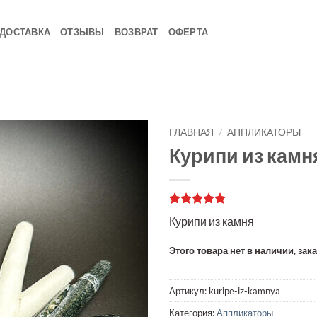
ДОСТАВКА
ОТЗЫВЫ
ВОЗВРАТ
ОФЕРТА
ГЛАВНАЯ
/
АППЛИКАТОРЫ
Курипи из камн
Рейтинг
1
5
Курипи из камня
из 5 на
основе
опроса
Этого товара нет в наличии, зак
пользователя
Артикул:
kuripe-iz-kamnya
Категория:
Аппликаторы