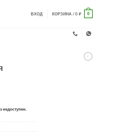
0
ВХОД
КОРЗИНА /
0
₽
я
аз недоступен.