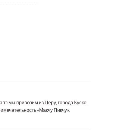
апэ мы привозим из Перу, города Куско.
имечательность «Макчу Пикчу».