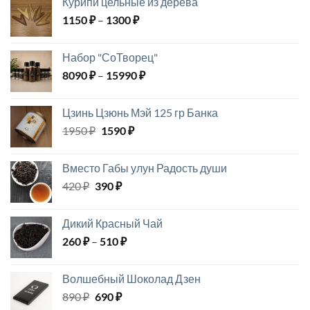
Курипи цельные из дерева
1000 ₽.
Диапазон
1150
₽
–
1300
₽
цен:
1150 ₽
Набор "СоТворец"
–
Диапазон
8090
₽
–
15990
₽
1300 ₽
цен:
8090 ₽
Цзинь Цзюнь Мэй 125 гр Банка
–
Первоначальная
Текущая
1950
₽
1590
₽
15990 ₽
цена
цена:
составляла
1590 ₽.
Вместо Габы улун Радость души
1950 ₽.
Первоначальная
Текущая
420
₽
390
₽
цена
цена:
составляла
390 ₽.
Дикий Красный Чай
420 ₽.
Диапазон
260
₽
–
510
₽
цен:
260 ₽
Волшебный Шоколад Дзен
–
Первоначальная
Текущая
890
₽
690
₽
510 ₽