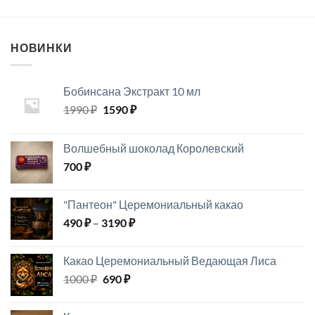
–
250 ₽
НОВИНКИ
Бобинсана Экстракт 10 мл
Первоначальная
Текущая
1990
₽
1590
₽
цена
цена:
составляла
1590 ₽.
Волшебный шоколад Королевский
1990 ₽.
700
₽
"Пантеон" Церемониальный какао
Диапазон
490
₽
–
3190
₽
цен:
490 ₽
Какао Церемониальный Ведающая Лиса
–
Первоначальная
Текущая
1000
₽
690
₽
3190 ₽
цена
цена:
составляла
690 ₽.