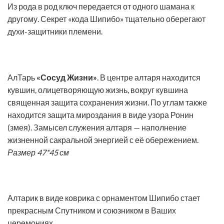
Из рода в род ключ передается от одного шамана к
другому. Секрет «кода Шипибо» тщательно оберегают
духи-защитники племени.
АлТарь
«Сосуд Жизни»
. В центре алтаря находится
кувшин, олицетворяющую жизнь, вокруг кувшина
священная защита сохранения жизни. По углам также
находится защита мироздания в виде узора Ронин
(змея). Замысел служения алтаря — наполнение
жизненной сакральной энергией с её обережением.
Размер 47*45 см
Алтарик в виде коврика с орнаментом Шипибо стает
прекрасным Спутником и союзником в Ваших
церемониях