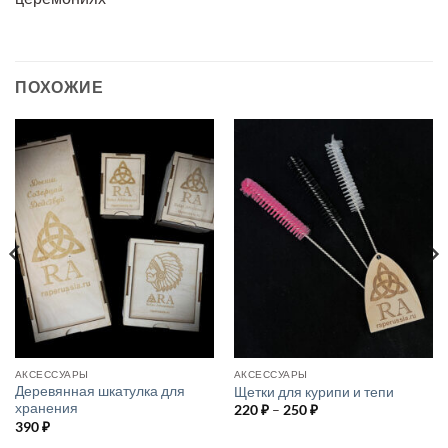
ПОХОЖИЕ
АКСЕССУАРЫ
АКСЕССУАРЫ
Деревянная шкатулка для
Щетки для курипи и тепи
хранения
Диапазон
220
₽
–
250
₽
цен:
390
₽
220 ₽