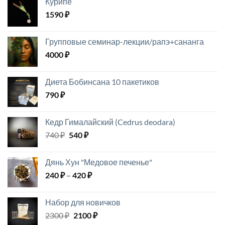
Курипе
300 ₽
1590
₽
–
2190 ₽
Групповые семинар-лекции/рапэ+сананга
4000
₽
Диета Бобинсана 10 пакетиков
790
₽
Кедр Гималайский (Cedrus deodara)
Первоначальная
Текущая
740
₽
540
₽
цена
цена:
составляла
540 ₽.
Дянь Хун "Медовое печенье"
740 ₽.
Диапазон
240
₽
–
420
₽
цен:
240 ₽
Набор для новичков
–
Первоначальная
Текущая
2300
₽
2100
₽
420 ₽