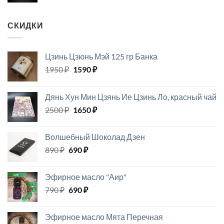
цена
цена:
составляла
2100 ₽.
2300 ₽.
СКИДКИ
Цзинь Цзюнь Мэй 125 гр Банка
Первоначальная
Текущая
1950
₽
1590
₽
цена
цена:
составляла
1590 ₽.
Дянь Хун Мин Цзянь Ие Цзинь Ло, красный чай
1950 ₽.
Первоначальная
Текущая
2500
₽
1650
₽
цена
цена:
составляла
1650 ₽.
Волшебный Шоколад Дзен
2500 ₽.
Первоначальная
Текущая
890
₽
690
₽
цена
цена:
составляла
690 ₽.
Эфирное масло "Аир"
890 ₽.
Первоначальная
Текущая
790
₽
690
₽
цена
цена:
составляла
690 ₽.
Эфирное масло Мята Перечная
790 ₽.