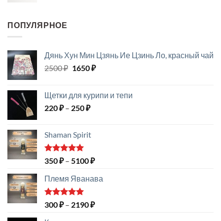
цена
цена:
составляла
690 ₽.
890 ₽.
ПОПУЛЯРНОЕ
Дянь Хун Мин Цзянь Ие Цзинь Ло, красный чай
Первоначальная
Текущая
2500
₽
1650
₽
цена
цена:
составляла
1650 ₽.
Щетки для курипи и тепи
2500 ₽.
Диапазон
220
₽
–
250
₽
цен:
220 ₽
Shaman Spirit
–
250 ₽
Оценка
Диапазон
350
₽
–
5100
₽
5.00
из 5
цен:
Племя Яванава
350 ₽
–
5100 ₽
Оценка
Диапазон
300
₽
–
2190
₽
5.00
из 5
цен: