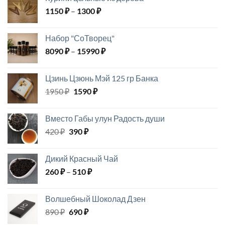
1000 ₽.
Диапазон
1150
₽
–
1300
₽
цен:
1150 ₽
Набор "СоТворец"
–
Диапазон
8090
₽
–
15990
₽
1300 ₽
цен:
8090 ₽
Цзинь Цзюнь Мэй 125 гр Банка
–
Первоначальная
Текущая
1950
₽
1590
₽
15990 ₽
цена
цена:
составляла
1590 ₽.
Вместо Габы улун Радость души
1950 ₽.
Первоначальная
Текущая
420
₽
390
₽
цена
цена:
составляла
390 ₽.
Дикий Красный Чай
420 ₽.
Диапазон
260
₽
–
510
₽
цен:
260 ₽
Волшебный Шоколад Дзен
–
Первоначальная
Текущая
890
₽
690
₽
510 ₽
цена
цена: