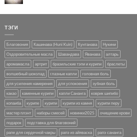
цена
цена:
составляла
590 ₽.
690 ₽.
ТЭГИ
Благовония
Кашинава (Huni Kuin)
Кунтанава
Нукини
Оздоровительные масла
Шавандава
Яванава
алтарь
аромамасла
артрит
бразильские тэпи и курипи
браслеты
волшебный шоколад
глазные капли
головная боль
для усиления намерения
для успокоения
зубная боль
какао
каменные курипи
капли Сананга
коврик шипибо
копаиба
курипе
курипи
курипи из камня
курипи перу
мастер плэнт
наборы смесей
новинки2025
очищение крови
подарок
подставка для благовоний
рапе для сердечной чакры
рапэ из айяваска
рапэ сананга