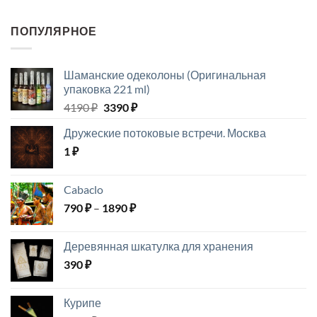
составляла
690 ₽.
890 ₽.
ПОПУЛЯРНОЕ
Шаманские одеколоны (Оригинальная
упаковка 221 ml)
Первоначальная
Текущая
4190
₽
3390
₽
цена
цена:
Дружеские потоковые встречи. Москва
составляла
3390 ₽.
1
₽
4190 ₽.
Cabaclo
Диапазон
790
₽
–
1890
₽
цен:
790 ₽
Деревянная шкатулка для хранения
–
390
₽
1890 ₽
Курипе