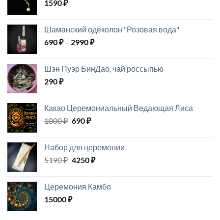
1590
₽
Шаманский одеколон "Розовая вода"
Диапазон
690
₽
–
2990
₽
цен:
690 ₽
Шэн Пуэр БинДао, чай россыпью
–
290
₽
2990 ₽
Какао Церемониальный Ведающая Лиса
Первоначальная
Текущая
1000
₽
690
₽
цена
цена:
составляла
690 ₽.
Набор для церемонии
1000 ₽.
Первоначальная
Текущая
5190
₽
4250
₽
цена
цена:
составляла
4250 ₽.
Церемония Камбо
5190 ₽.
15000
₽