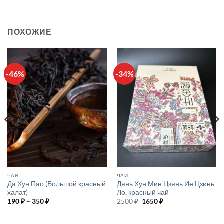
ПОХОЖИЕ
-46%
-34%
ЧАИ
ЧАИ
Да Хун Пао (Большой красный
Дянь Хун Мин Цзянь Ие Цзинь
халат)
Ло, красный чай
Диапазон
Первоначальная
Текущая
190
₽
–
350
₽
2500
₽
1650
₽
цен:
цена
цена:
190 ₽
составляла
1650 ₽.
–
2500 ₽.