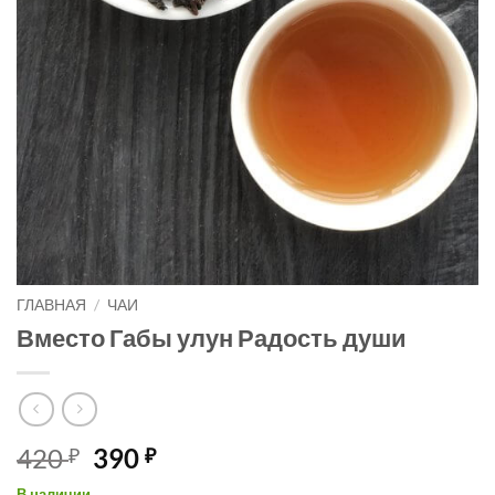
ГЛАВНАЯ
/
ЧАИ
Вместо Габы улун Радость души
Первоначальная
Текущая
420
390
₽
₽
цена
цена:
В наличии