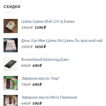
СКИДКИ
Цзинь Цзюнь Мэй 125 гр Банка
Первоначальная
Текущая
1950
₽
1590
₽
цена
цена:
составляла
1590 ₽.
Дянь Хун Мин Цзянь Ие Цзинь Ло, красный чай
1950 ₽.
Первоначальная
Текущая
2500
₽
1650
₽
цена
цена:
составляла
1650 ₽.
Волшебный Шоколад Дзен
2500 ₽.
Первоначальная
Текущая
890
₽
690
₽
цена
цена:
составляла
690 ₽.
Эфирное масло "Аир"
890 ₽.
Первоначальная
Текущая
790
₽
690
₽
цена
цена:
составляла
690 ₽.
Эфирное масло Мята Перечная
790 ₽.
Первоначальная
Текущая
690
₽
590
₽