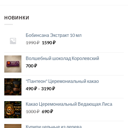
350 ₽
НОВИНКИ
Бобинсана Экстракт 10 мл
Первоначальная
Текущая
1990
₽
1590
₽
цена
цена:
составляла
1590 ₽.
Волшебный шоколад Королевский
1990 ₽.
700
₽
"Пантеон" Церемониальный какао
Диапазон
490
₽
–
3190
₽
цен:
490 ₽
Какао Церемониальный Ведающая Лиса
–
Первоначальная
Текущая
1000
₽
690
₽
3190 ₽
цена
цена:
составляла
690 ₽.
Курипи цельные из дерева