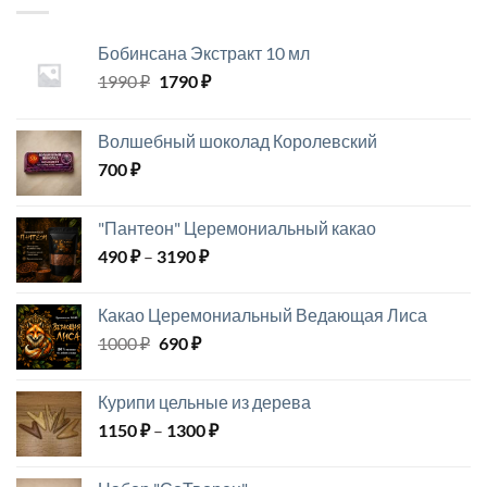
Бобинсана Экстракт 10 мл
Первоначальная
Текущая
1990
₽
1790
₽
цена
цена:
составляла
1790 ₽.
Волшебный шоколад Королевский
1990 ₽.
700
₽
"Пантеон" Церемониальный какао
Диапазон
490
₽
–
3190
₽
цен:
490 ₽
Какао Церемониальный Ведающая Лиса
–
Первоначальная
Текущая
1000
₽
690
₽
3190 ₽
цена
цена:
составляла
690 ₽.
Курипи цельные из дерева
1000 ₽.
Диапазон
1150
₽
–
1300
₽
цен:
1150 ₽