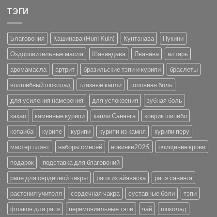
ТЭГИ
Благовония
Кашинава (Huni Kuin)
Кунтанава
Нукини
Оздоровительные масла
Шавандава
Яванава
алтарь
аромамасла
артрит
бразильские тэпи и курипи
браслеты
волшебный шоколад
глазные капли
головная боль
для усиления намерения
для успокоения
зубная боль
какао
каменные курипи
капли Сананга
коврик шипибо
копаиба
курипе
курипи
курипи из камня
курипи перу
мастер плэнт
наборы смесей
новинки2025
очищение крови
подарок
подставка для благовоний
рапе для сердечной чакры
рапэ из айяваска
рапэ сананга
растения учителя
сердечная чакра
суставные боли
тэпи
флакон для рапэ
церемониальные тэпи
чай
шоколад