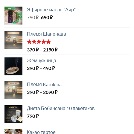
Эфирное масло "Аир"
Первоначальная
Текущая
790
₽
690
₽
цена
цена:
составляла
690 ₽.
Племя Шаненава
790 ₽.
Оценка
Диапазон
370
₽
–
2190
₽
5.00
из 5
цен:
Жемчужница
370 ₽
Диапазон
390
₽
–
490
₽
–
цен:
2190 ₽
390 ₽
Племя Katukina
–
Диапазон
390
₽
–
2090
₽
490 ₽
цен:
390 ₽
Диета Бобинсана 10 пакетиков
–
790
₽
2090 ₽
Какао тертое