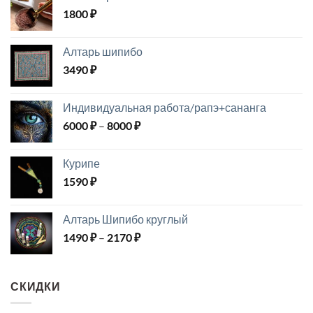
1800
₽
Алтарь шипибо
3490
₽
Индивидуальная работа/рапэ+сананга
Диапазон
6000
₽
–
8000
₽
цен:
6000 ₽
Курипе
–
1590
₽
8000 ₽
Алтарь Шипибо круглый
Диапазон
1490
₽
–
2170
₽
цен:
1490 ₽
–
СКИДКИ
2170 ₽