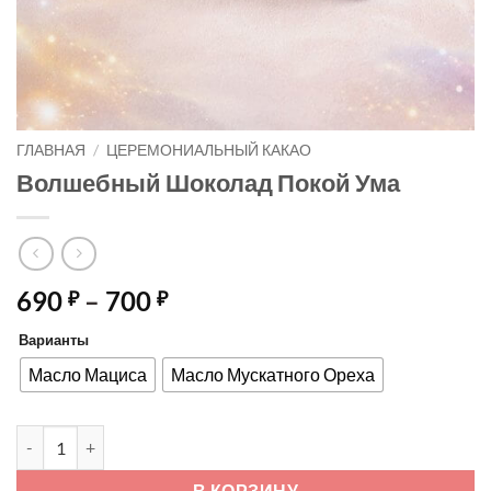
ГЛАВНАЯ
/
ЦЕРЕМОНИАЛЬНЫЙ КАКАО
Волшебный Шоколад Покой Ума
Диапазон
690
–
700
₽
₽
цен:
Варианты
690 ₽
–
Масло Мациса
Масло Мускатного Ореха
700 ₽
Количество товара Волшебный Шоколад Покой Ума
В КОРЗИНУ