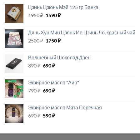
Цзинь Цзюнь Мэй 125 гр Банка
Первоначальная
Текущая
1950
₽
1590
₽
цена
цена:
составляла
1590 ₽.
Дянь Хун Мин Цзянь Ие Цзинь Ло, красный чай
1950 ₽.
Первоначальная
Текущая
2500
₽
1750
₽
цена
цена:
составляла
1750 ₽.
Волшебный Шоколад Дзен
2500 ₽.
Первоначальная
Текущая
890
₽
690
₽
цена
цена:
составляла
690 ₽.
Эфирное масло "Аир"
890 ₽.
Первоначальная
Текущая
790
₽
690
₽
цена
цена:
составляла
690 ₽.
Эфирное масло Мята Перечная
790 ₽.
Первоначальная
Текущая
690
₽
590
₽
цена
цена:
составляла
590 ₽.
690 ₽.